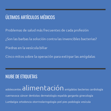
ÚLTIMOS ARTÍCULOS MÉDICOS
Problemas de salud más frecuentes de cada profesión
¿Son las barbas la solución contra las invencibles bacterias?
Piedras en la vesícula biliar
Cinco mitos sobre la operación para extirpar las amígdalas
NUBE DE ETIQUETAS
alimentación
adolescentes
amígdalas
bacterias
cardiología
cuernavaca
cáncer
dentistas
dermatología
espalda
garganta
ginecología
Lumbalgia
ortodoncia
otorrinolaringología
piel
pies
podología
vesícula