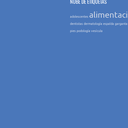
NUBE DE ETIQUETAS
alimentac
adolescentes
dentistas
dermatología
espalda
garganta
pies
podología
vesícula