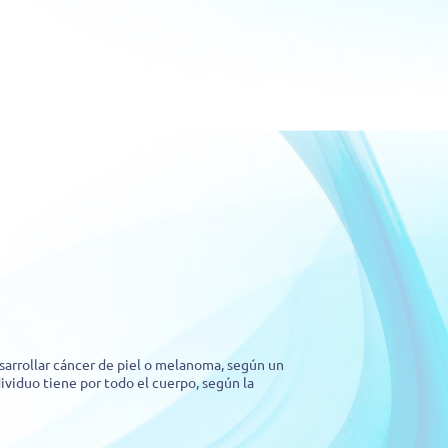
sarrollar cáncer de piel o melanoma, según un
ividuo tiene por todo el cuerpo, según la