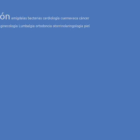
ión
amígdalas
bacterias
cardiología
cuernavaca
cáncer
ginecología
Lumbalgia
ortodoncia
otorrinolaringología
piel